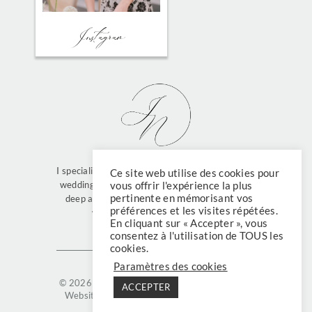
FIND ME ON
Instagram
I specialize in full-service planning of multi-days
Ce site web utilise des cookies pour
weddings for international couples who have a
vous offrir l'expérience la plus
pertinente en mémorisant vos
deep appreciation for French culture and its
préférences et les visites répétées.
world-renowned “art de vivre”.
En cliquant sur « Accepter », vous
consentez à l'utilisation de TOUS les
cookies.
Paramètres des cookies
© 2026 Julie Nagy
Legal terms
Privacy policy
ACCEPTER
Website created by Aurore Guettier Design