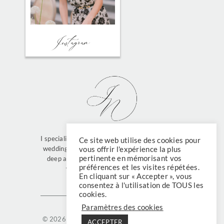
FIND ME ON
Instagram
I specialize in full-service planning of multi-days
Ce site web utilise des cookies pour
weddings for international couples who have a
vous offrir l'expérience la plus
pertinente en mémorisant vos
deep appreciation for French culture and its
préférences et les visites répétées.
world-renowned “art de vivre”.
En cliquant sur « Accepter », vous
consentez à l'utilisation de TOUS les
cookies.
Paramètres des cookies
© 2026 Julie Nagy
Legal terms
Privacy policy
ACCEPTER