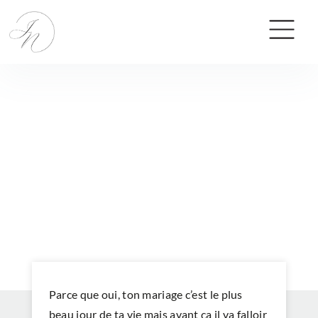
Conseils
MARIAGE CIVIL : TOUT CE QUE
TU DOIS SAVOIR !
16 JUIN 2020
Parce que oui, ton mariage c’est le plus
beau jour de ta vie mais avant ça il va falloir