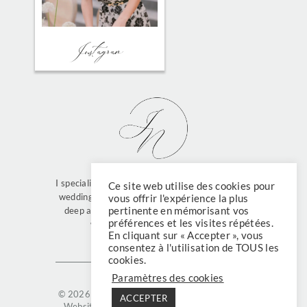
FIND ME ON
Instagram
I specialize in full-service planning of multi-days
Ce site web utilise des cookies pour
weddings for international couples who have a
vous offrir l'expérience la plus
pertinente en mémorisant vos
deep appreciation for French culture and its
préférences et les visites répétées.
world-renowned “art de vivre”.
En cliquant sur « Accepter », vous
consentez à l'utilisation de TOUS les
cookies.
Paramètres des cookies
© 2026 Julie Nagy
Legal terms
Privacy policy
ACCEPTER
Website created by Aurore Guettier Design